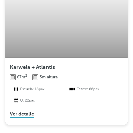
Karwela + Atlantis
2
67m
3m altura
Escuela:
18pax
Teatro:
66pax
U:
22pax
Ver detalle