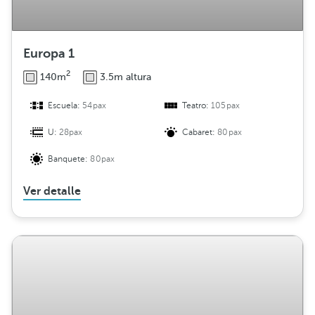
n
Europa 1
2
140m
3.5m altura
Escuela:
54pax
Teatro:
105pax
U:
28pax
Cabaret:
80pax
Banquete:
80pax
Ver detalle