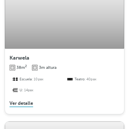
Karwela
2
38m
3m altura
Escuela:
10pax
Teatro:
40pax
U:
14pax
Ver detalle