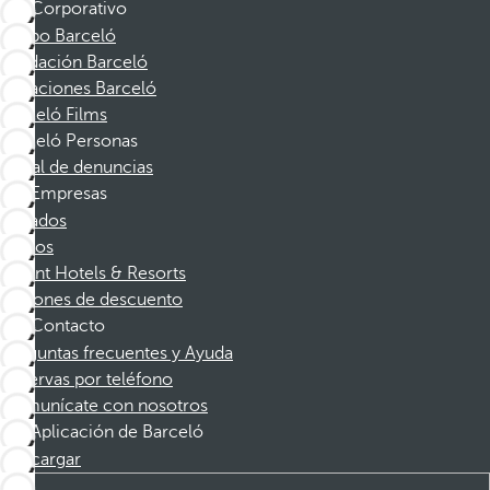
Corporativo
Grupo Barceló
Fundación Barceló
Vacaciones Barceló
Barceló Films
Barceló Personas
Canal de denuncias
Empresas
Afiliados
Socios
Dorint Hotels & Resorts
Cupones de descuento
Contacto
Preguntas frecuentes y Ayuda
Reservas por teléfono
Comunícate con nosotros
Aplicación de Barceló
Descargar