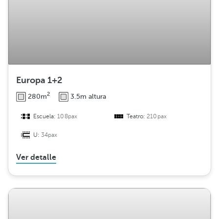
Europa 1+2
2
280m
3.5m altura
Escuela:
108pax
Teatro:
210pax
U:
34pax
Ver detalle