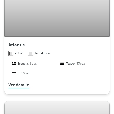
Atlantis
2
29m
3m altura
Escuela:
8pax
Teatro:
33pax
U:
10pax
Ver detalle