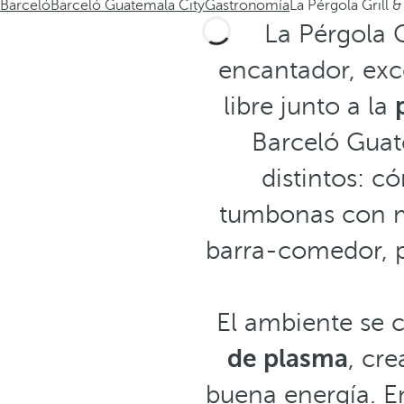
Barceló
Barceló Guatemala City
Gastronomía
La Pérgola Grill &
La Pérgola G
encantador, exce
libre junto a la
Barceló Guate
distintos: c
tumbonas con me
barra-comedor, 
El ambiente se
de plasma
, cr
buena energía. E