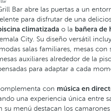
 Bar
rill Bar abre las puertas a un entor
lente para disfrutar de una delicio
piscina climatizada
o la
bañera de 
mala City. Su diseño versátil incl
ómodas salas familiares, mesas con 
sas auxiliares alrededor de la pisc
pensadas para adaptar a cada mom
 complementa con
música en direc
eando una experiencia única entre s
n su menú destacan los camarones fr