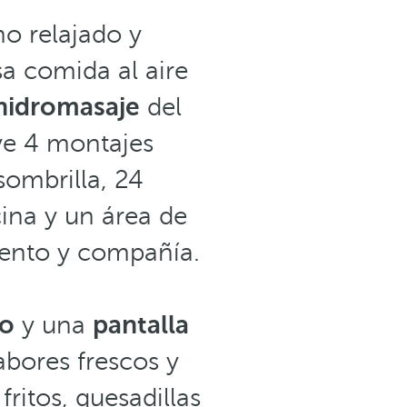
no relajado y
sa comida al aire
hidromasaje
del
uye 4 montajes
sombrilla, 24
ina y un área de
ento y compañía.
to
y una
pantalla
abores frescos y
itos, quesadillas