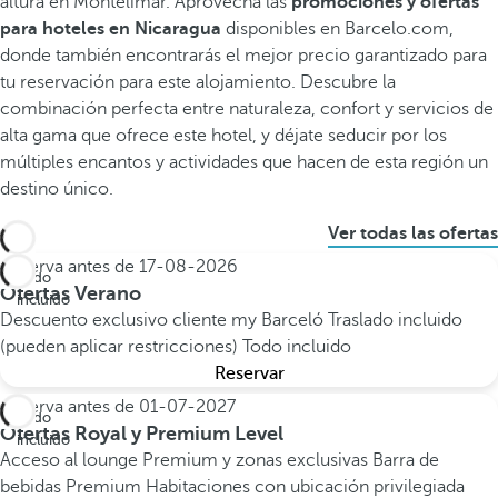
altura en Montelimar. Aprovecha las
promociones y ofertas
para hoteles en Nicaragua
disponibles en Barcelo.com,
donde también encontrarás el mejor precio garantizado para
tu reservación para este alojamiento. Descubre la
combinación perfecta entre naturaleza, confort y servicios de
alta gama que ofrece este hotel, y déjate seducir por los
múltiples encantos y actividades que hacen de esta región un
destino único.
Ver todas las ofertas
Reserva antes de
17-08-2026
Todo
Ofertas Verano
incluido
Descuento exclusivo cliente my Barceló
Traslado incluido
(pueden aplicar restricciones)
Todo incluido
Reservar
Reserva antes de
01-07-2027
Todo
Ofertas Royal y Premium Level
incluido
Acceso al lounge Premium y zonas exclusivas
Barra de
bebidas Premium
Habitaciones con ubicación privilegiada