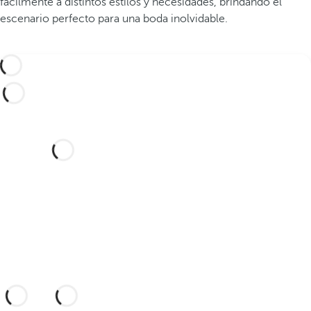
fácilmente a distintos estilos y necesidades, brindando el
escenario perfecto para una boda inolvidable.
¿Te gustaría celebrar tu boda
en este hotel de ensueño?
Descubre un lugar idílico y un hotel con
todo lo que necesitas para sellar tu unión.
Información adicional