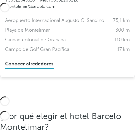
+50522649310
Res.+50532200228
montelimar@barcelo.com
Aeropuerto Internacional Augusto C. Sandino
75,1 km
Playa de Montelimar
300 m
Ciudad colonial de Granada
110 km
Campo de Golf Gran Pacífica
17 km
Conocer alrededores
¿Por qué elegir el hotel Barceló
Montelimar?