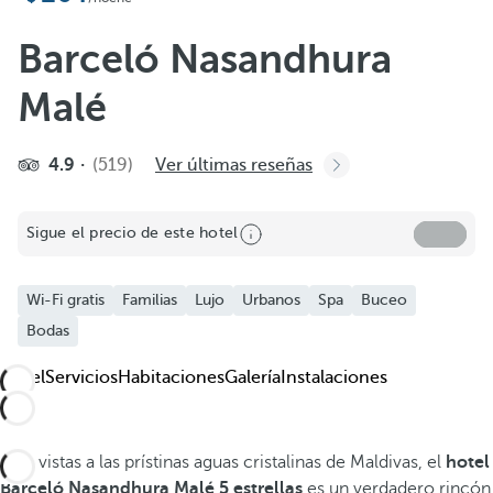
Barceló Nasandhura
Malé
4.9
(519)
Ver últimas reseñas
Sigue el precio de este hotel
Wi-Fi gratis
Familias
Lujo
Urbanos
Spa
Buceo
Bodas
Hotel
Servicios
Habitaciones
Galería
Instalaciones
Con vistas a las prístinas aguas cristalinas de Maldivas, el
hotel
Barceló Nasandhura Malé 5 estrellas
es un verdadero rincón