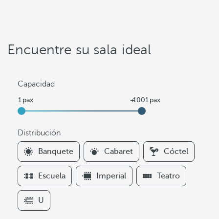
Encuentre su sala ideal
Capacidad
Distribución
F
Banquete
Cabaret
Cóctel
i
l
Escuela
Imperial
Teatro
t
e
U
r
s