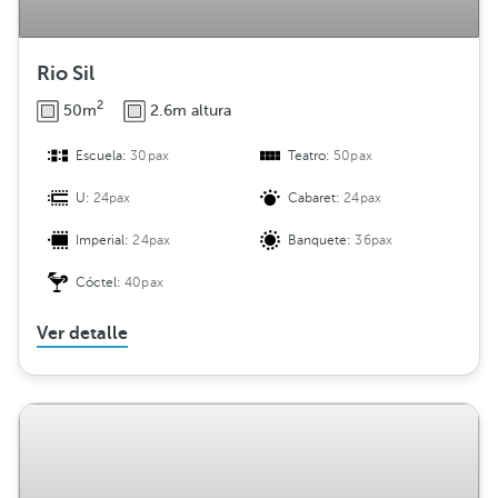
Rio Sil
2
50m
2.6m altura
Escuela:
30pax
Teatro:
50pax
U:
24pax
Cabaret:
24pax
Imperial:
24pax
Banquete:
36pax
Cóctel:
40pax
Ver detalle