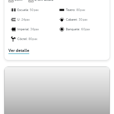
Escuela:
50pax
Teatro:
80pax
U:
24pax
Cabaret:
30pax
Imperial:
36pax
Banquete:
60pax
Cóctel:
80pax
Ver detalle