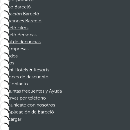
Grupo Barceló
Fundación Barceló
Vacaciones Barceló
Barceló Films
Barceló Personas
Canal de denuncias
Empresas
Afiliados
Socios
Dorint Hotels & Resorts
Cupones de descuento
Contacto
Preguntas frecuentes y Ayuda
Reservas por teléfono
Comunícate con nosotros
Aplicación de Barceló
Descargar