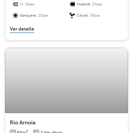
U:
15pax
Imperial:
20pax
Banquete:
20pax
Cóctel:
30pax
Ver detalle
Rio Arnoia
2
80m
2.6m altura