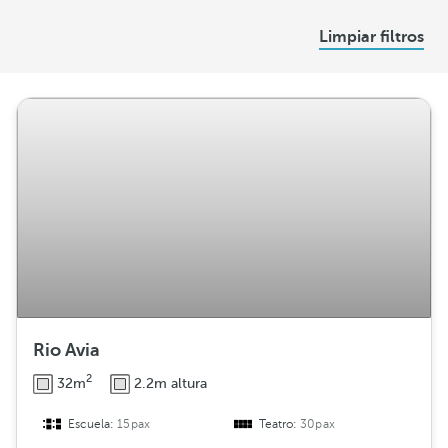
D
Limpiar filtros
i
s
t
r
i
b
u
c
i
ó
n
Rio Avia
2
32m
2.2m altura
Escuela:
15pax
Teatro:
30pax