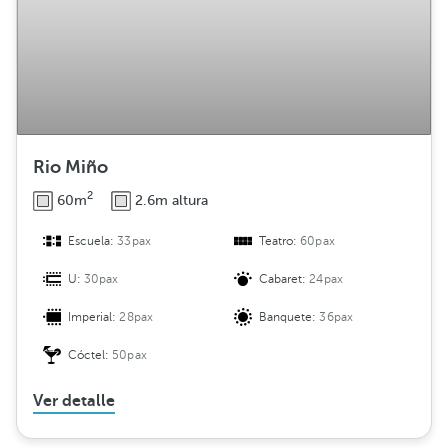
Rio Miño
2
60m
2.6m altura
Escuela:
33pax
Teatro:
60pax
U:
30pax
Cabaret:
24pax
Imperial:
28pax
Banquete:
36pax
Cóctel:
50pax
Ver detalle