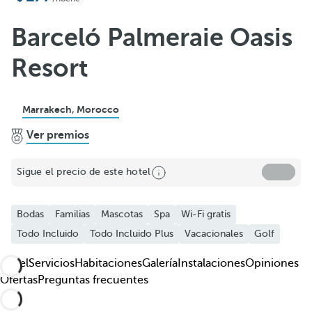
Añadir a favoritos
Ver más fotos y videos
Barceló Palmeraie Oasis
Resort
Marrakech, Morocco
Ver premios
Sigue el precio de este hotel
Bodas
Familias
Mascotas
Spa
Wi-Fi gratis
Todo Incluido
Todo Incluido Plus
Vacacionales
Golf
Hotel
Servicios
Habitaciones
Galería
Instalaciones
Opiniones
Ofertas
Preguntas frecuentes