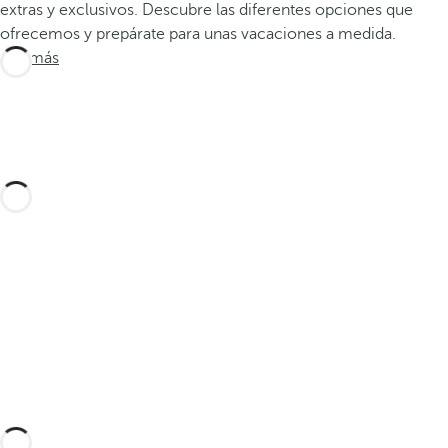
extras y exclusivos. Descubre las diferentes opciones que
ofrecemos y prepárate para unas vacaciones a medida.
Ver más
Diseña tu viaje a medida con estas experiencias
en el Palmeral de Marrakech y sus alrededores
y descubre la mejor versión de este mágico
destino del continente africano.
Descúbralas aquí