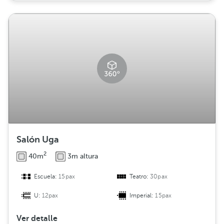
Salón Uga
2
40m
3m altura
Escuela:
15pax
Teatro:
30pax
U:
12pax
Imperial:
15pax
Ver detalle