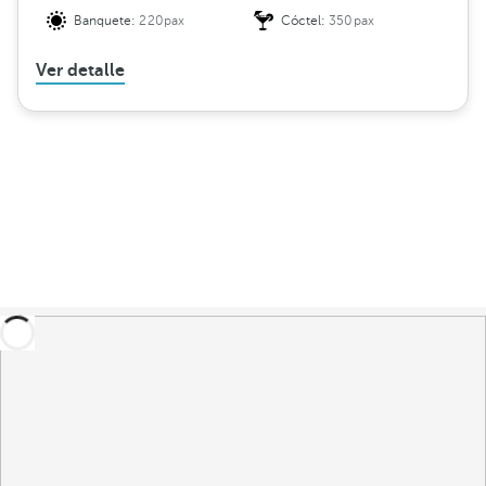
Banquete:
220pax
Cóctel:
350pax
Ver detalle