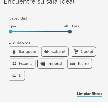
Encuentre su sala ideal
Capacidad
Distribución
F
Banquete
Cabaret
Cóctel
i
l
Escuela
Imperial
Teatro
t
e
U
r
s
D
Limpiar filtros
i
s
t