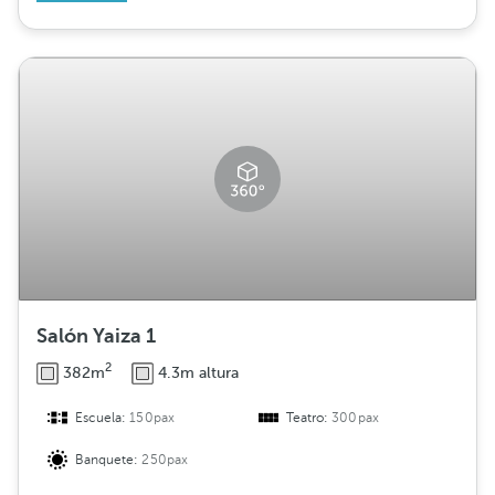
Salón Yaiza 1
2
382m
4.3m altura
Escuela:
150pax
Teatro:
300pax
Banquete:
250pax