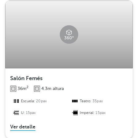
r
i
b
u
c
i
ó
n
Salón Femés
2
36m
4.3m altura
Escuela:
20pax
Teatro:
35pax
U:
15pax
Imperial:
15pax
Ver detalle