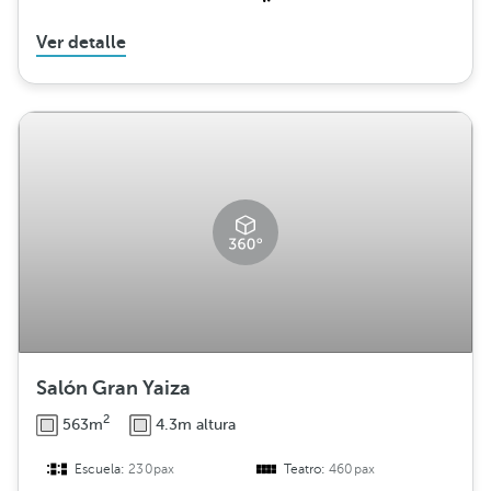
Ver detalle
Salón Gran Yaiza
2
563m
4.3m altura
Escuela:
230pax
Teatro:
460pax