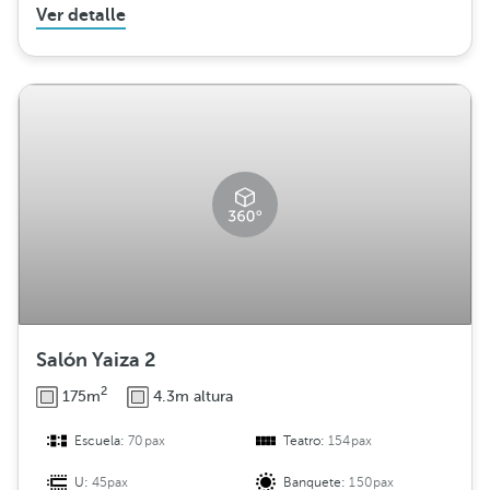
Ver detalle
Salón Yaiza 2
2
175m
4.3m altura
Escuela:
70pax
Teatro:
154pax
U:
45pax
Banquete:
150pax