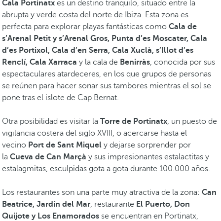
Cala Portinatx
es un destino tranquilo, situado entre la
abrupta y verde costa del norte de Ibiza. Esta zona es
perfecta para explorar playas fantásticas como
Cala de
s’Arenal Petit y s’Arenal Gros, Punta d’es Moscater, Cala
d’es Portixol, Cala d’en Serra, Cala Xuclà, s’Illot d’es
Renclí, Cala Xarraca
y la cala de
Benirràs
, conocida por sus
espectaculares atardeceres, en los que grupos de personas
se reúnen para hacer sonar sus tambores mientras el sol se
pone tras el islote de Cap Bernat.
Otra posibilidad es visitar la
Torre de Portinatx
, un puesto de
vigilancia costera del siglo XVIII, o acercarse hasta el
vecino
Port de Sant Miquel
y dejarse sorprender por
la
Cueva de Can Marçà
y sus impresionantes estalactitas y
estalagmitas, esculpidas gota a gota durante 100.000 años.
Los restaurantes son una parte muy atractiva de la zona:
Can
Beatrice, Jardín del Mar
, restaurante
El Puerto, Don
Quijote y Los Enamorados
se encuentran en Portinatx,