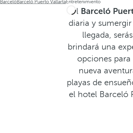
Barceló
Barceló Puerto Vallarta
Entretenimiento
El
Barceló Puert
diaria y sumergi
llegada, será
brindará una expe
opciones para 
nueva aventur
playas de ensueño
el hotel Barceló 