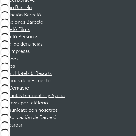
Corporativo
Grupo Barceló
Fundación Barceló
Vacaciones Barceló
Barceló Films
Barceló Personas
Canal de denuncias
Empresas
Afiliados
Socios
Dorint Hotels & Resorts
Cupones de descuento
Contacto
Preguntas frecuentes y Ayuda
Reservas por teléfono
Comunícate con nosotros
Aplicación de Barceló
Descargar