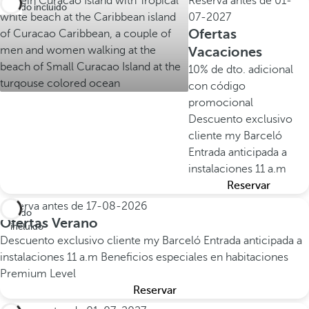
Reserva antes de
01-
Todo incluido
07-2027
Ofertas
Vacaciones
10% de dto. adicional
con código
promocional
Descuento exclusivo
cliente my Barceló
Entrada anticipada a
instalaciones 11 a.m
Reservar
Reserva antes de
17-08-2026
Todo
Ofertas Verano
incluido
Descuento exclusivo cliente my Barceló
Entrada anticipada a
instalaciones 11 a.m
Beneficios especiales en habitaciones
Premium Level
Reservar