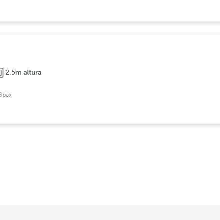
2.5m altura
8pax