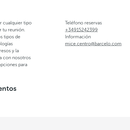
r cualquier tipo
Teléfono reservas
r tu reunión.
+34915242399
s tipos de
Información
logías
mice.centro@barcelo.com
esos y la
ta con nosotros
opciones para
entos