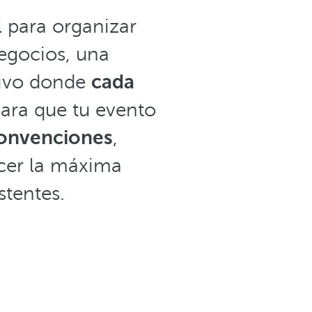
l para organizar
egocios, una
tivo donde
cada
para que tu evento
convenciones
,
cer la máxima
stentes.