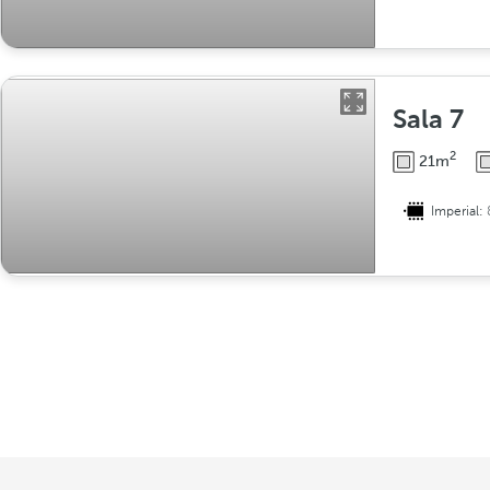
Sala 7
2
21m
Imperial: