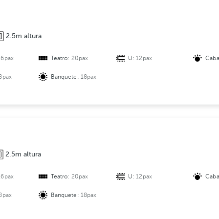
2.5m altura
16pax
Teatro:
20pax
U:
12pax
Caba
8pax
Banquete:
18pax
2.5m altura
16pax
Teatro:
20pax
U:
12pax
Caba
8pax
Banquete:
18pax