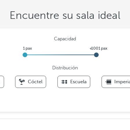
Encuentre su sala ideal
Capacidad
Distribución
F
t
Cóctel
Escuela
Imperia
i
l
t
e
r
s
D