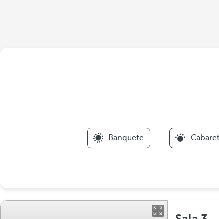
Banquete
Cabare
Sala 3