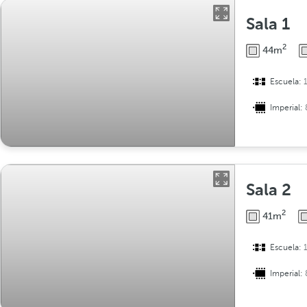
Sala 1
2
44m
Escuela:
Imperial:
Sala 2
2
41m
Escuela:
Imperial: