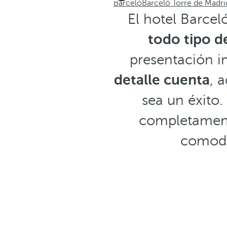
Barceló
Barceló Torre de Madri
El hotel Barcel
todo tipo d
presentación 
detalle cuenta
, 
sea un éxito
completament
comodid