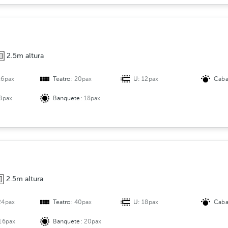
2.5m altura
16pax
Teatro:
20pax
U:
12pax
Caba
8pax
Banquete:
18pax
2.5m altura
24pax
Teatro:
40pax
U:
18pax
Caba
16pax
Banquete:
20pax