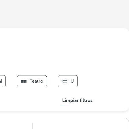
l
Teatro
U
Limpiar filtros