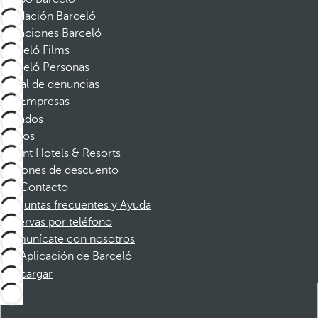
Fundación Barceló
Vacaciones Barceló
Barceló Films
Barceló Personas
Canal de denuncias
Empresas
Afiliados
Socios
Dorint Hotels & Resorts
Cupones de descuento
Contacto
Preguntas frecuentes y Ayuda
Reservas por teléfono
Comunícate con nosotros
Aplicación de Barceló
Descargar