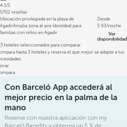
4.1/5
5702 reseñas
Ubicación privilegiada en la playa de
Desde
Agadir
Amplia zona al aire libre
Ideal para
93
/noche
familias con niños en Agadir
Ver
disponibilidad
/3 hoteles seleccionados para comparar
mpara hasta 3 hoteles y reserva el que mejor se adapte a tus
ecesidades
errar
ompara
Con Barceló App accederá al
mejor precio en la palma de la
mano
Reserve con nuestra aplicación con my
Barceló Benefits y obtenga un 5 % de