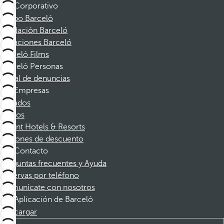
Corporativo
Grupo Barceló
Fundación Barceló
Vacaciones Barceló
Barceló Films
Barceló Personas
Canal de denuncias
Empresas
Afiliados
Socios
Dorint Hotels & Resorts
Cupones de descuento
Contacto
Preguntas frecuentes y Ayuda
Reservas por teléfono
Comunícate con nosotros
Aplicación de Barceló
Descargar