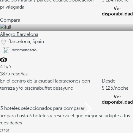
isla
Club infantil y parque acuático
Ubicación
124
/noche
privilegiada
Ver
disponibilidad
Compara
Allegro Barcelona
Barcelona, Spain
Recomendado
4.5/5
1875 reseñas
En el centro de la ciudad
Habitaciones con
Desde
terraza y/o piscina
buffet desayuno
125
/noche
Ver
disponibilidad
/3 hoteles seleccionados para comparar
mpara hasta 3 hoteles y reserva el que mejor se adapte a tus
ecesidades
errar