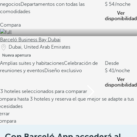
negocios
Departamentos con todas las
54
/noche
comodidades
Ver
disponibilidad
Compara
Barceló Business Bay Dubai
Dubai, United Arab Emirates
Nueva apertura
Amplias suites y habitaciones
Celebración de
Desde
reuniones y eventos
Diseño exclusivo
41
/noche
Ver
disponibilidad
/3 hoteles seleccionados para comparar
mpara hasta 3 hoteles y reserva el que mejor se adapte a tus
ecesidades
errar
ompara
Con Barceló App accederá al