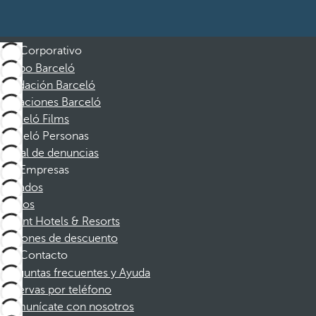
Corporativo
Grupo Barceló
Fundación Barceló
Vacaciones Barceló
Barceló Films
Barceló Personas
Canal de denuncias
Empresas
Afiliados
Socios
Dorint Hotels & Resorts
Cupones de descuento
Contacto
Preguntas frecuentes y Ayuda
Reservas por teléfono
Comunícate con nosotros