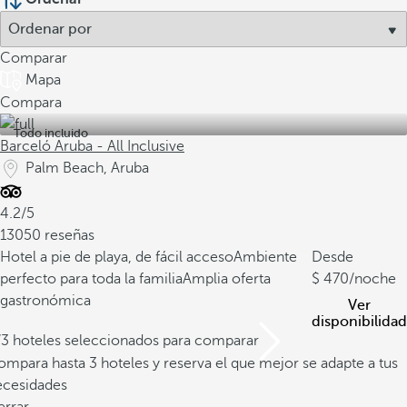
Comparar
Mapa
Compara
Todo incluido
Barceló Aruba - All Inclusive
Palm Beach, Aruba
4.2/5
13050 reseñas
Hotel a pie de playa, de fácil acceso
Ambiente
Desde
perfecto para toda la familia
Amplia oferta
470
/noche
gastronómica
Ver
disponibilidad
/3 hoteles seleccionados para comparar
mpara hasta 3 hoteles y reserva el que mejor se adapte a tus
ecesidades