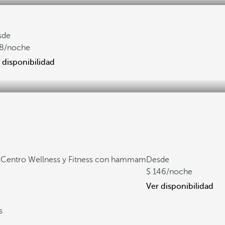
sde
8
/noche
 disponibilidad
s
Centro Wellness y Fitness con hammam
Desde
146
/noche
Ver disponibilidad
s