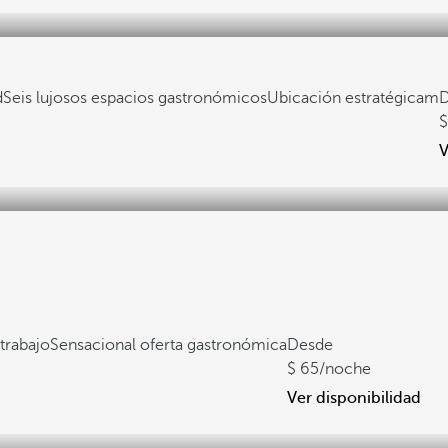
d
Seis lujosos espacios gastronómicos
Ubicación estratégicam
V
 trabajo
Sensacional oferta gastronómica
Desde
65
/noche
Ver disponibilidad