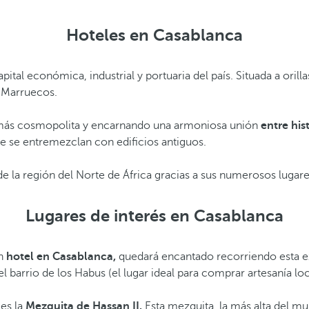
Hoteles en Casablanca
apital económica, industrial y portuaria del país. Situada a or
de Marruecos.
u más cosmopolita y encarnando una armoniosa unión
entre his
e se entremezclan con edificios antiguos.
e la región del Norte de África gracias a sus numerosos lugare
Lugares de interés en Casablanca
un
hotel en Casablanca,
quedará encantado recorriendo esta e
l barrio de los Habus (el lugar ideal para comprar artesanía loc
 es la
Mezquita de Hassan II.
Esta mezquita, la más alta del mun