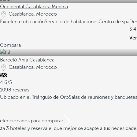
Occidental Casablanca Medina
Casablanca, Morocco
Excelente ubicación
Servicio de habitaciones
Centro de spa
De
4
Ver
Compara
Barceló Anfa Casablanca
Casablanca, Morocco
4.6/5
1098 reseñas
Ubicado en el Triángulo de Oro
Salas de reuniones y banquete
 seleccionados para comparar
a 3 hoteles y reserva el que mejor se adapte a tus necesidade