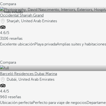
Compara
Todo incluido
Occidental Sharjah Grand
Sharjah, United Arab Emirates
4.6/5
3106 reseñas
Excelente ubicación
Playa privada
Amplias suites y habitacione
Compara
Barceló Residences Dubai Marina
Dubái, United Arab Emirates
4.4/5
960 reseñas
Ubicación perfecta
Perfecto para viaje de negocios
Departamen