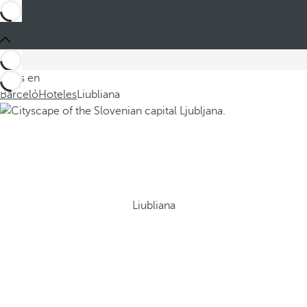
Estás en
Barceló
Hoteles
Liubliana
Liubliana