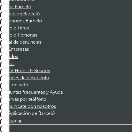
Grupo Barceló
Fundación Barceló
Vacaciones Barceló
Barceló Films
Barceló Personas
Canal de denuncias
Empresas
Afiliados
Socios
Dorint Hotels & Resorts
Cupones de descuento
Contacto
Preguntas frecuentes y Ayuda
Reservas por teléfono
Comunícate con nosotros
Aplicación de Barceló
Descargar