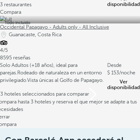
disponibilidad
3 restaurantes
Compara
Todo incluido
Occidental Papagayo - Adults only - All Inclusive
Guanacaste, Costa Rica
4/5
8595 reseñas
Solo Adultos (+18 años), ideal para
Desde
parejas.
Rodeado de naturaleza en un entorno
153
/noche
privilegiado.
Vista únicas al Golfo de Papagayo.
Ver
disponibilidad
/3 hoteles seleccionados para comparar
mpara hasta 3 hoteles y reserva el que mejor se adapte a tus
ecesidades
errar
ompara