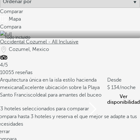
Comparar
Mapa
Compara
Todo incluido
Occidental Cozumel - All Inclusive
Cozumel, Mexico
4/5
10055 reseñas
Arquitectura única en la isla estilo hacienda
Desde
mexicana
Excelente ubicación sobre la Playa
134
/noche
Santo Francisco
Ideal para amantes del buceo
Ver
disponibilidad
/3 hoteles seleccionados para comparar
mpara hasta 3 hoteles y reserva el que mejor se adapte a tus
ecesidades
errar
ompara