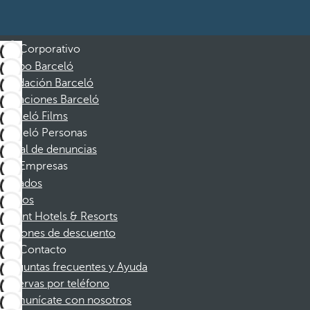
Corporativo
Grupo Barceló
Fundación Barceló
Vacaciones Barceló
Barceló Films
Barceló Personas
Canal de denuncias
Empresas
Afiliados
Socios
Dorint Hotels & Resorts
Cupones de descuento
Contacto
Preguntas frecuentes y Ayuda
Reservas por teléfono
Comunícate con nosotros