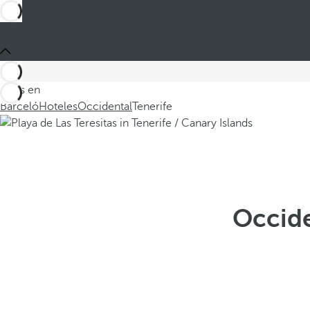
Estás en
Barceló
Hoteles
Occidental
Tenerife
Occide