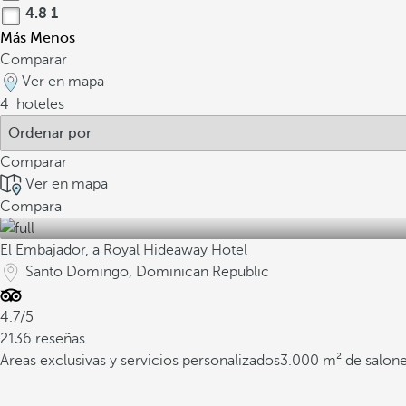
4.8
1
Más
Menos
Comparar
Ver en mapa
4
hoteles
Comparar
Ver en mapa
Compara
El Embajador, a Royal Hideaway Hotel
Santo Domingo, Dominican Republic
4.7/5
2136 reseñas
Áreas exclusivas y servicios personalizados
3.000 m² de salone