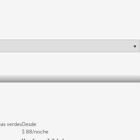
eas verdes
Desde
88
/noche