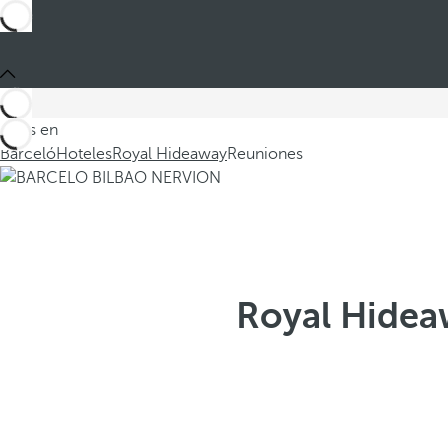
Estás en
Barceló
Hoteles
Royal Hideaway
Reuniones
Royal Hidea