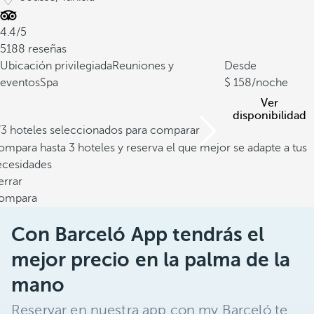
4.4/5
5188 reseñas
Ubicación privilegiada
Reuniones y
Desde
eventos
Spa
158
/noche
Ver
disponibilidad
/3 hoteles seleccionados para comparar
mpara hasta 3 hoteles y reserva el que mejor se adapte a tus
ecesidades
errar
ompara
Con Barceló App tendrás el
mejor precio en la palma de la
mano
Reservar en nuestra app con my Barceló te