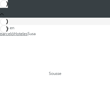
Estás en
Barceló
Hoteles
Susa
Sousse