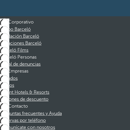
Corporativo
Grupo Barceló
Fundación Barceló
Vacaciones Barceló
Barceló Films
Barceló Personas
Canal de denuncias
Empresas
Afiliados
Socios
Dorint Hotels & Resorts
Cupones de descuento
Contacto
Preguntas frecuentes y Ayuda
Reservas por teléfono
Comunícate con nosotros