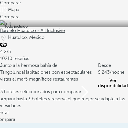
Comparar
Mapa
Compara
Todo incluido
Barceló Huatulco - All Inclusive
Huatulco, Mexico
4.2/5
10210 reseñas
Junto a la hermosa bahía de
Desde
Tangolunda
Habitaciones con espectaculares
243
/noche
vistas al mar
5 magníficos restaurantes
Ver
disponibilidad
/3 hoteles seleccionados para comparar
mpara hasta 3 hoteles y reserva el que mejor se adapte a tus
ecesidades
errar
ompara