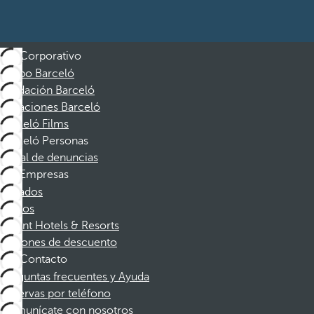
Corporativo
Grupo Barceló
Fundación Barceló
Vacaciones Barceló
Barceló Films
Barceló Personas
Canal de denuncias
Empresas
Afiliados
Socios
Dorint Hotels & Resorts
Cupones de descuento
Contacto
Preguntas frecuentes y Ayuda
Reservas por teléfono
Comunícate con nosotros