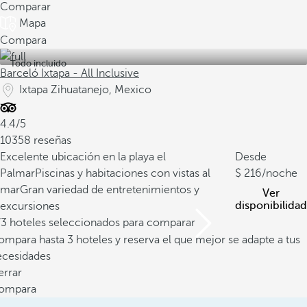
Comparar
Mapa
Compara
Todo incluido
Barceló Ixtapa - All Inclusive
Ixtapa Zihuatanejo, Mexico
4.4/5
10358 reseñas
Excelente ubicación en la playa el
Desde
Palmar
Piscinas y habitaciones con vistas al
216
/noche
mar
Gran variedad de entretenimientos y
Ver
disponibilidad
excursiones
/3 hoteles seleccionados para comparar
mpara hasta 3 hoteles y reserva el que mejor se adapte a tus
ecesidades
errar
ompara