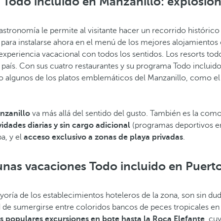
 Todo incluido en Manzanillo: explosión
stronomía le permite al visitante hacer un recorrido históric
d para instalarse ahora en el menú de los mejores alojamientos
 experiencia vacacional con todos los sentidos. Los resorts to
 país. Con sus cuatro restaurantes y su programa Todo incluido 
do algunos de los platos emblemáticos del Manzanillo, como el p
nzanillo
va más allá del sentido del gusto. También es la como
vidades diarias y sin cargo adicional
(programas deportivos en l
a, y el
acceso exclusivo a zonas de playa privadas
.
unas vacaciones Todo incluido en Puerto 
oría de los establecimientos hoteleros de la zona, son sin duda
ad de sumergirse entre coloridos bancos de peces tropicales e
as populares excursiones en bote hasta la Roca Elefante
, cu