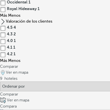
Occidental
1
Royal Hideaway
1
Más
Menos
Valoración de los clientes
4.5
4
4.3
2
4.0
1
4.1
1
4.2
1
Más
Menos
Comparar
Ver en mapa
9
hoteles
Comparar
Ver en mapa
Compara