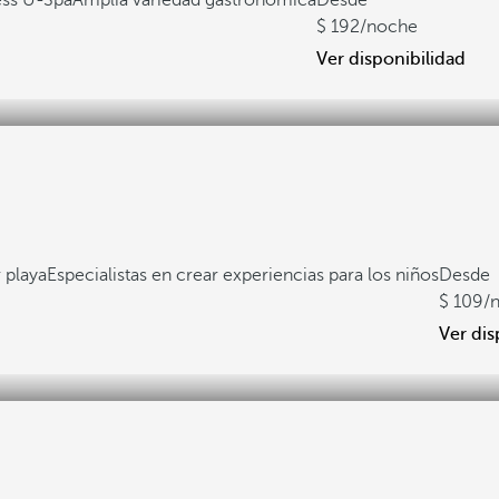
ess U-Spa
Amplia variedad gastronómica
Desde
192
/noche
Ver disponibilidad
 playa
Especialistas en crear experiencias para los niños
Desde
109
/
Ver dis