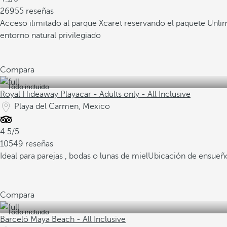
26955 reseñas
Acceso ilimitado al parque Xcaret reservando el paquete Unli
entorno natural privilegiado
Compara
Todo incluido
Royal Hideaway Playacar - Adults only - All Inclusive
Playa del Carmen, Mexico
4.5/5
10549 reseñas
Ideal para parejas , bodas o lunas de miel
Ubicación de ensueño
Compara
Todo incluido
Barceló Maya Beach - All Inclusive