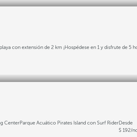
 playa con extensión de 2 km
¡Hospédese en 1 y disfrute de 5 h
ng Center
Parque Acuático Pirates Island con Surf Rider
Desde
192
/n