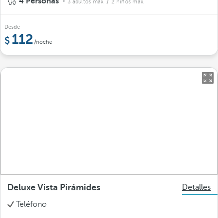
4 Personas
3 adultos máx.
/ 2 niños máx.
Desde
112
/noche
Deluxe Vista Pirámides
Detalles
Teléfono