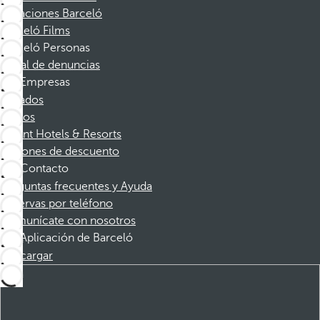
Vacaciones Barceló
Barceló Films
Barceló Personas
Canal de denuncias
Empresas
Afiliados
Socios
Dorint Hotels & Resorts
Cupones de descuento
Contacto
Preguntas frecuentes y Ayuda
Reservas por teléfono
Comunícate con nosotros
Aplicación de Barceló
Descargar