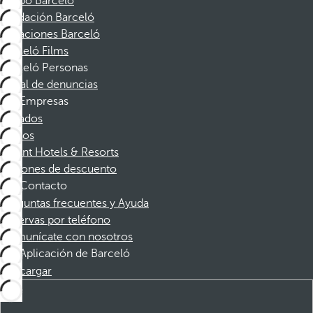
Grupo Barceló
Fundación Barceló
Vacaciones Barceló
Barceló Films
Barceló Personas
Canal de denuncias
Empresas
Afiliados
Socios
Dorint Hotels & Resorts
Cupones de descuento
Contacto
Preguntas frecuentes y Ayuda
Reservas por teléfono
Comunícate con nosotros
Aplicación de Barceló
Descargar