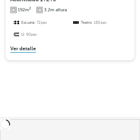
2
192m
3.2m altura
Escuela:
72pax
Teatro:
160pax
U:
60pax
Ver detalle