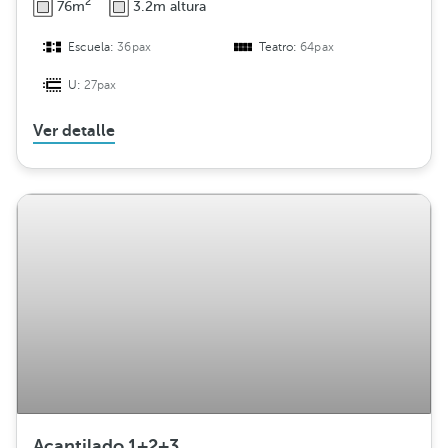
2
76m
3.2m altura
Escuela:
36pax
Teatro:
64pax
U:
27pax
Ver detalle
Acantilado 1+2+3