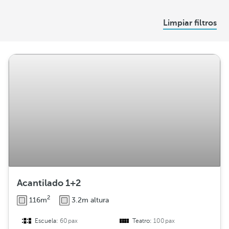
s
D
Limpiar filtros
i
s
t
r
i
b
u
c
i
ó
n
Acantilado 1+2
2
116m
3.2m altura
Escuela:
60pax
Teatro:
100pax