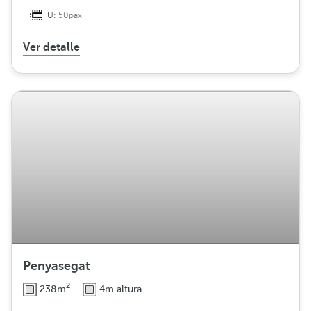
U:
50pax
Ver detalle
Penyasegat
2
238m
4m altura