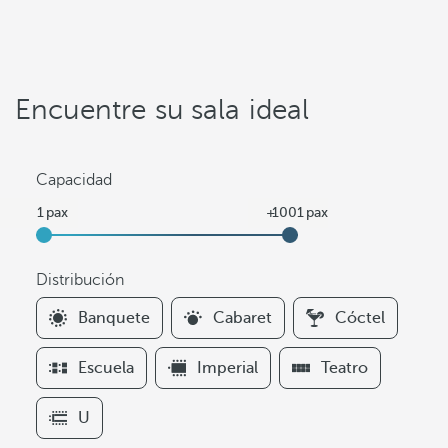
Encuentre su sala ideal
Capacidad
Distribución
F
Banquete
Cabaret
Cóctel
i
l
Escuela
Imperial
Teatro
t
e
U
r