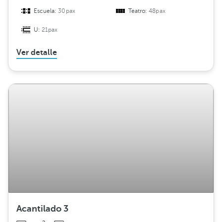
Escuela:
30pax
Teatro:
48pax
U:
21pax
Ver detalle
Acantilado 3