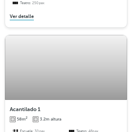
Teatro:
250pax
Ver detalle
Acantilado 1
2
58m
3.2m altura
Escuela:
30pax
Teatro:
48pax