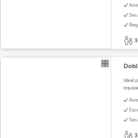
Air
Sec
Reg
3
Dobl
Ideal 
equipa
Air
Escr
Sec
3