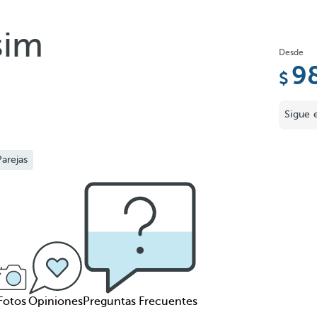
sim
Desde
9
Sigue 
Parejas
Fotos
Opiniones
Preguntas Frecuentes