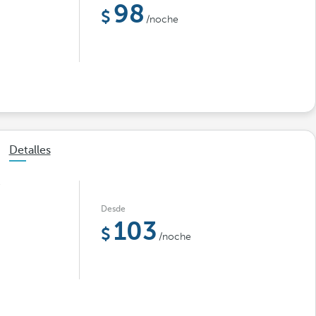
98
/noche
Detalles
e
Desde
103
/noche