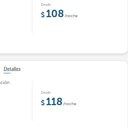
Desde
108
/noche
Detalles
ación
Desde
118
/noche