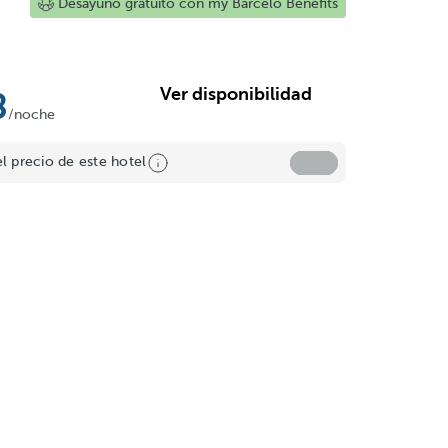
Desayuno gratuito con my Barceló Benefits
Ver disponibilidad
8
/noche
el precio de este hotel