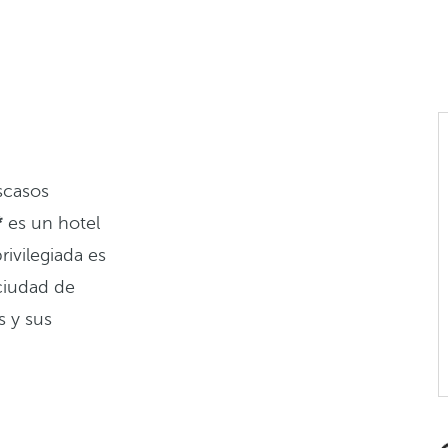
scasos
*
es un hotel
ivilegiada es
 ciudad de
s y sus