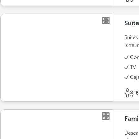
Suite
Suites
famili
Con
TV
Caja
6
Famil
Descan