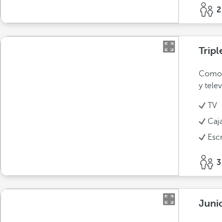
2
Tripl
Comodi
y tele
TV
Caja
Escr
3
Juni