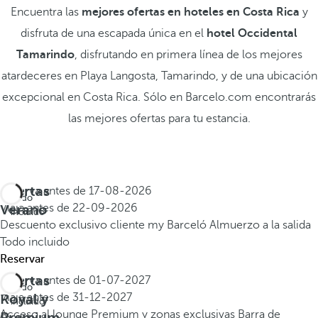
Encuentra las
mejores ofertas en hoteles en Costa Rica
y
disfruta de una escapada única en el
hotel Occidental
Tamarindo
, disfrutando en primera línea de los mejores
atardeceres en Playa Langosta, Tamarindo, y de una ubicación
excepcional en Costa Rica. Sólo en Barcelo.com encontrarás
las mejores ofertas para tu estancia.
Ofertas
Reserva antes de
17-08-2026
Todo
Verano
Viaja antes de
22-09-2026
incluido
Descuento exclusivo cliente my Barceló
Almuerzo a la salida
Todo incluido
Reservar
Ofertas
Reserva antes de
01-07-2027
Todo
Royal y
Viaja antes de
31-12-2027
incluido
Acceso al lounge Premium y zonas exclusivas
Barra de
Premium