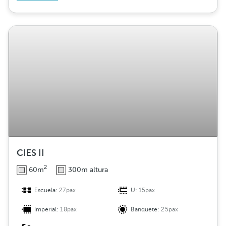
CIES II
2
60m
300m altura
Escuela:
27pax
U:
15pax
Imperial:
18pax
Banquete:
25pax