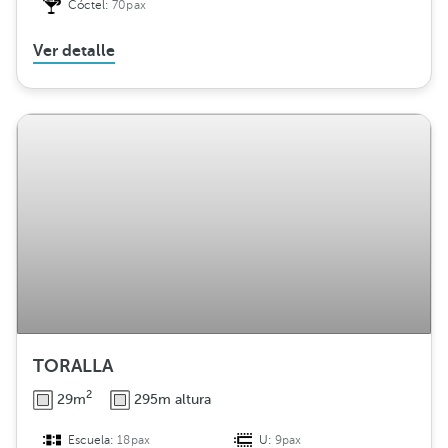
Cóctel:
70pax
Ver detalle
TORALLA
2
29m
295m altura
Escuela:
18pax
U:
9pax