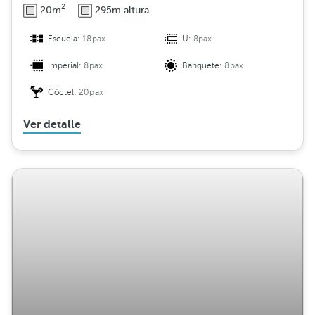
2
20m
295m altura
Escuela:
18pax
U:
8pax
Imperial:
8pax
Banquete:
8pax
Cóctel:
20pax
Ver detalle