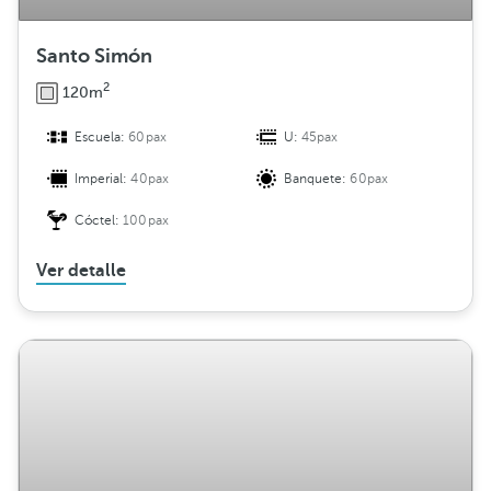
Santo Simón
2
120m
Escuela:
60pax
U:
45pax
Imperial:
40pax
Banquete:
60pax
Cóctel:
100pax
Ver detalle