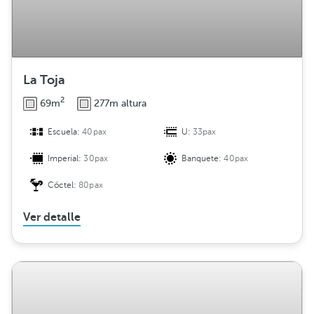
La Toja
2
69m
277m altura
Escuela:
40pax
U:
33pax
Imperial:
30pax
Banquete:
40pax
Cóctel:
80pax
Ver detalle