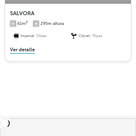
SALVORA
2
61m
295m altura
Imperial:
30pax
Cóctel:
70pax
Ver detalle