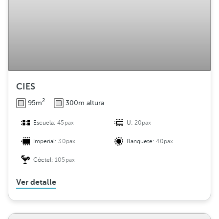
CIES
2
95m
300m altura
Escuela:
45pax
U:
20pax
Imperial:
30pax
Banquete:
40pax
Cóctel:
105pax
Ver detalle