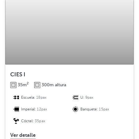
CIES I
2
35m
300m altura
Escuela:
18pax
U:
9pax
Imperial:
12pax
Banquete:
15pax
Cóctel:
35pax
Ver detalle