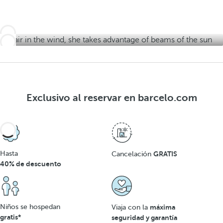
a
r
a
s
t
s
a
s
Exclusivo al reservar en barcelo.com
Hasta
GRATIS
Cancelación
40% de descuento
Niños se hospedan
máxima
Viaja con la
gratis*
seguridad y garantía