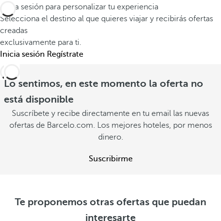
e
o
Inicia sesión para personalizar tu experiencia
e
x
i
Selecciona el destino al que quieres viajar y recibirás ofertas
m
p
creadas
n
o
e
exclusivamente para ti.
c
r
Inicia sesión
Regístrate
r
l
a
i
u
b
Lo sentimos, en este momento la oferta no
e
i
l
n
está disponible
d
e
c
Suscríbete y recibe directamente en tu email las nuevas
o
s
i
ofertas de Barcelo.com. Los mejores hoteles, por menos
V
V
dinero.
a
e
e
r
V
r
Suscribirme
o
e
o
f
r
f
e
o
e
r
f
Te proponemos otras ofertas que puedan
r
t
e
interesarte
t