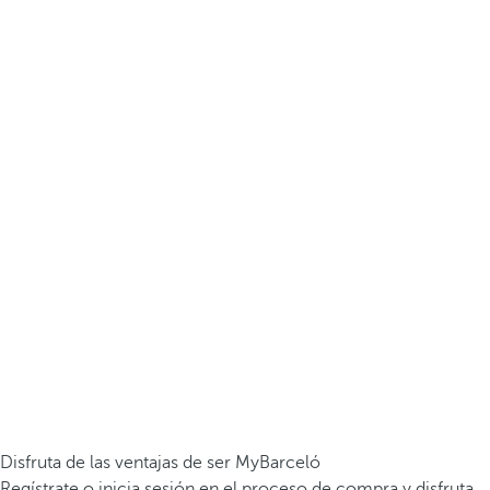
Disfruta de las ventajas de ser MyBarceló
Regístrate o inicia sesión en el proceso de compra y disfruta