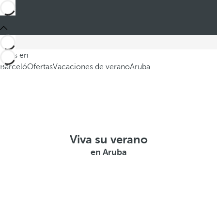
Estás en
Barceló
Ofertas
Vacaciones de verano
Aruba
Viva su verano
en Aruba