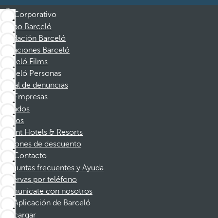
Corporativo
Grupo Barceló
Fundación Barceló
Vacaciones Barceló
Barceló Films
Barceló Personas
Canal de denuncias
Empresas
Afiliados
Socios
Dorint Hotels & Resorts
Cupones de descuento
Contacto
Preguntas frecuentes y Ayuda
Reservas por teléfono
Comunícate con nosotros
Aplicación de Barceló
Descargar