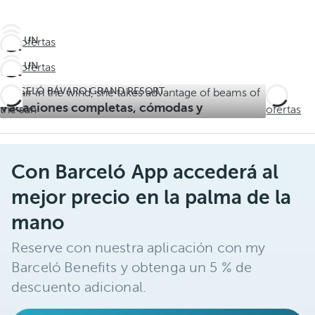
VIVE UN
Ver ofertas
VERANO A LA
VIVE UN
Ver ofertas
DOMINICANA
VERANO A LA
Vacaciones
BARCELÓ BÁVARO GRAND RESORT
Ver
DOMINICANA
con todo el
Vacaciones completas, cómodas y
Vacaciones
ofertas
verano
memorables
con todo el
incluido
verano
incluido
Con Barceló App accederá al
mejor precio en la palma de la
mano
Reserve con nuestra aplicación con my
Barceló Benefits y obtenga un 5 % de
descuento adicional.