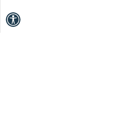
REUNIONES Y EVENTOS
El Barceló Fuerteve
grandes de Europa