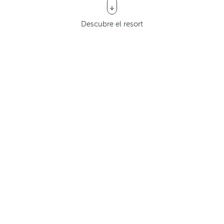
Descubre el resort
ntura Beach Resort es uno 