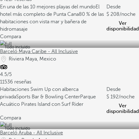
En una de las 10 mejores playas del mundo
El
Desde
hotel más completo de Punta Cana
80 % de las
208
/noche
habitaciones con vista mar y bañera de
Ver
disponibilidad
hidromasaje
Compara
Todo incluido
Barceló Maya Caribe - All Inclusive
Riviera Maya, Mexico
4.5/5
11536 reseñas
Habitaciones Swim Up con alberca
Desde
privada
Sports Bar & Bowling Center
Parque
192
/noche
Acuático Pirates Island con Surf Rider
Ver
disponibilidad
Compara
Todo incluido
Barceló Aruba - All Inclusive