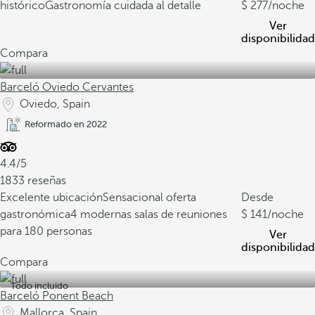
histórico
Gastronomía cuidada al detalle
277
/noche
Ver
disponibilidad
Compara
Barceló Oviedo Cervantes
Oviedo, Spain
Reformado en 2022
4.4/5
1833 reseñas
Excelente ubicación
Sensacional oferta
Desde
gastronómica
4 modernas salas de reuniones
141
/noche
para 180 personas
Ver
disponibilidad
Compara
Todo incluido
Barceló Ponent Beach
Mallorca, Spain