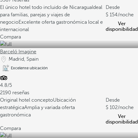
3587 reseñas
El único hotel todo incluido de Nicaragua
Ideal
Desde
para familias, parejas y viajes de
154
/noche
negocio
Excelente oferta gastronómica local e
Ver
disponibilidad
internacional
Compara
Barceló Imagine
Madrid, Spain
Excelente ubicación
4.8/5
2190 reseñas
Original hotel concepto
Ubicación
Desde
estratégica
Amplia y variada oferta
102
/noche
gastronómica
Ver
disponibilidad
Compara