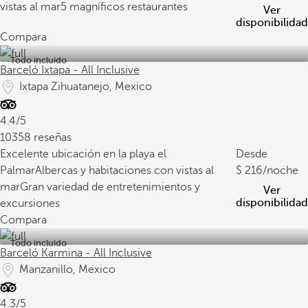
vistas al mar
5 magníficos restaurantes
Ver
disponibilidad
Compara
Todo incluido
Barceló Ixtapa - All Inclusive
Ixtapa Zihuatanejo, Mexico
4.4/5
10358 reseñas
Excelente ubicación en la playa el
Desde
Palmar
Albercas y habitaciones con vistas al
216
/noche
mar
Gran variedad de entretenimientos y
Ver
disponibilidad
excursiones
Compara
Todo incluido
Barceló Karmina - All Inclusive
Manzanillo, Mexico
4.3/5