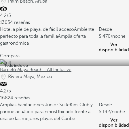
Palm Beach, Aruba
4.2/5
13054 reseñas
Hotel a pie de playa, de fácil acceso
Ambiente
Desde
perfecto para toda la familia
Amplia oferta
470
/noche
gastronómica
Ver
disponibilidad
Compara
Todo incluido
Barceló Maya Beach - All Inclusive
Riviera Maya, Mexico
4.2/5
16824 reseñas
Amplias habitaciones Junior Suite
Kids Club y
Desde
parque acuático para niños
Ubicado frente a
192
/noche
una de las mejores playas del Caribe
Ver
disponibilidad