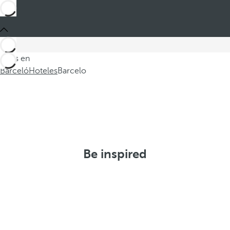
Estás en
Barceló
Hoteles
Barcelo
Be inspired