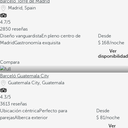
Barceló Torre de Madrid
Madrid, Spain
4.7/5
2850 reseñas
Diseño vanguardista
En pleno centro de
Desde
Madrid
Gastronomía exquisita
168
/noche
Ver
disponibilidad
Compara
Barceló Guatemala City
Guatemala City, Guatemala
4.3/5
3613 reseñas
Ubicación céntrica
Perfecto para
Desde
parejas
Alberca exterior
81
/noche
Ver