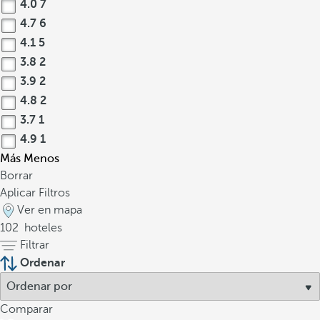
4.0
7
4.7
6
4.1
5
3.8
2
3.9
2
4.8
2
3.7
1
4.9
1
Más
Menos
Borrar
Aplicar Filtros
Ver en mapa
102
hoteles
Filtrar
Ordenar
Comparar