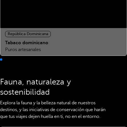
República Dominicana
Tabaco dominicano
Puros artesanales
Descubre las historias, protagonistas y experiencias que te
esperan en los destinos Barceló.
Fauna, naturaleza y
Un recorrido audiovisual que te acerca al lado más auténtico
sostenibilidad
de nuestros destinos, pensado para inspirarte antes, durante y
después de cada viaje.
Explora la fauna y la belleza natural de nuestros
Ver video
destinos, y las iniciativas de conservación que harán
que tus viajes dejen huella en ti, no en el entorno.