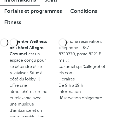
Forfaits et programmes
Conditions
Fitness
Le
Centre Wellness
Téléphone réservations
de l'hôtel Allegro
Téléphone : 987
Cozumel
est un
8729770, poste 8221 E-
espace conçu pour
mail :
se détendre et se
cozumel.spa@allegrohot
revitaliser. Situé à
els.com
côté du lobby, il
Horaires
offre une
De 9 h a 19 h
atmosphère sereine
Information
et relaxante avec
Réservation obligatoire
une musique
d'ambiance et un
cadre paisible. Les