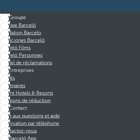
Groupe
Groupe Barceló
Fondation Barcelo
Vacaciones Barceló
Barceló Films
Barceló Personnes
Portail de réclamations
Entreprises
Affiliés
Partenaires
Dorint Hotels & Resorts
Coupons de réduction
Contact
Foire aux questions et aide
Réservation par téléphone
Contactez-nous
Barceló App