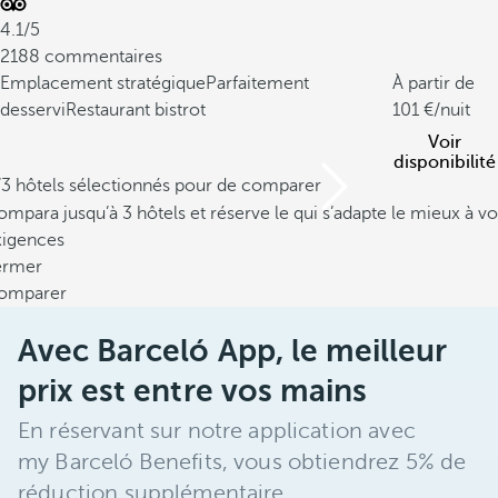
4.1/5
2188 commentaires
Emplacement stratégique
Parfaitement
À partir de
desservi
Restaurant bistrot
101
/nuit
Voir
disponibilité
/3 hôtels sélectionnés pour de comparer
mpara jusqu’à 3 hôtels et réserve le qui s’adapte le mieux à vo
xigences
ermer
omparer
Avec Barceló App, le meilleur
prix est entre vos mains
En réservant sur notre application avec
my Barceló Benefits, vous obtiendrez 5% de
réduction supplémentaire.