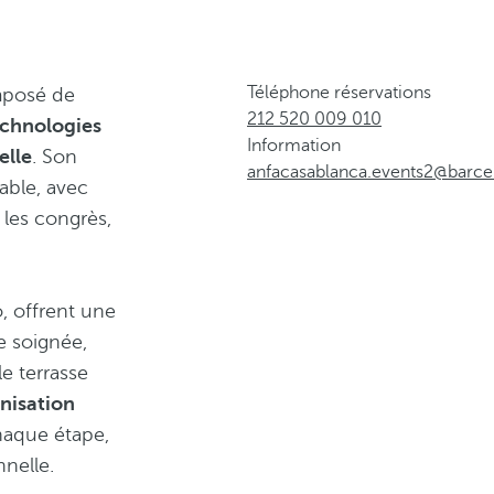
Téléphone réservations
mposé de
212 520 009 010
echnologies
Information
elle
. Son
anfacasablanca.events2@barc
able, avec
 les congrès,
.
o, offrent une
e soignée,
e terrasse
anisation
haque étape,
nnelle.