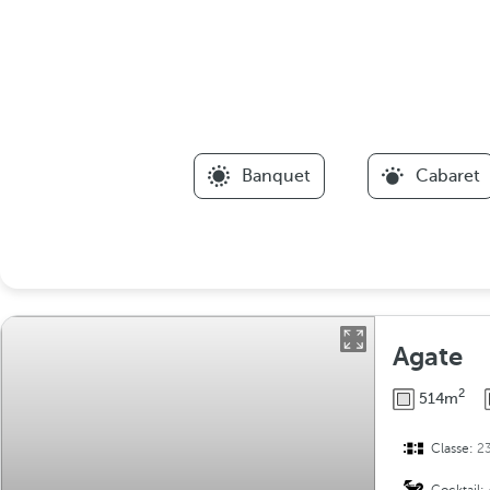
Banquet
Cabaret
Agate
2
514m
Classe:
2