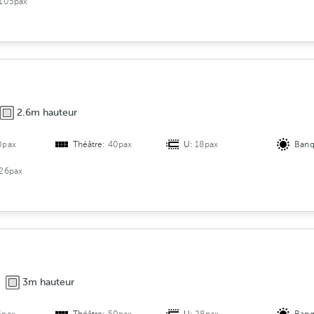
105pax
2.6m hauteur
0pax
Théâtre:
40pax
U:
18pax
Banq
26pax
3m hauteur