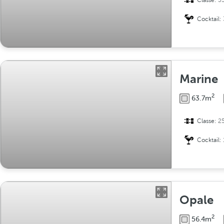
Classe:
3
Cocktail:
Marine
2
63.7m
Classe:
2
Cocktail:
Opale
2
56.4m