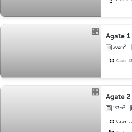
Cocktail:
Agate 1
2
302m
Classe:
1
Agate 2
2
197m
Classe:
5