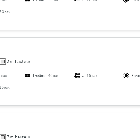
5pax
Théâtre:
50pax
U:
28pax
Banq
30pax
3m hauteur
5pax
Théâtre:
40pax
U:
16pax
Banq
19pax
3m hauteur