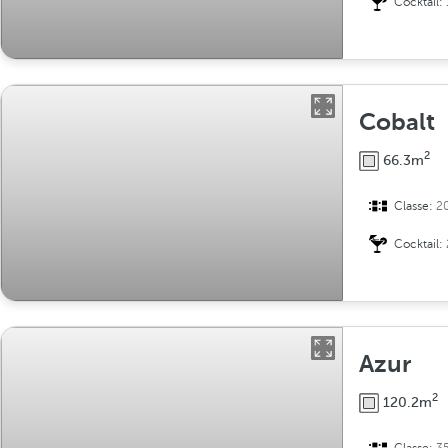
Cocktail:
Cobalt
2
66.3m
Classe:
2
Cocktail:
Azur
2
120.2m