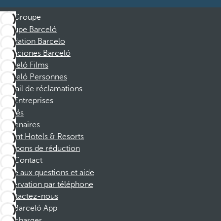
Groupe
Groupe Barceló
Fondation Barcelo
Vacaciones Barceló
Barceló Films
Barceló Personnes
Portail de réclamations
Entreprises
Affiliés
Partenaires
Dorint Hotels & Resorts
Coupons de réduction
Contact
Foire aux questions et aide
Réservation par téléphone
Contactez-nous
Barceló App
Télécharger