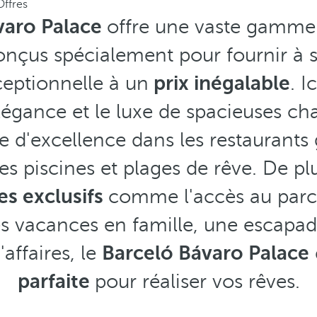
Offres
varo Palace
offre une vaste gamme
nçus spécialement pour fournir à s
eptionnelle à un
prix inégalable
. I
légance et le luxe de spacieuses c
 d'excellence dans les restaurants
es piscines et plages de rêve. De pl
es exclusifs
comme l'accès au parc
es vacances en famille, une escap
affaires, le
Barceló Bávaro Palace
parfaite
pour réaliser vos rêves.