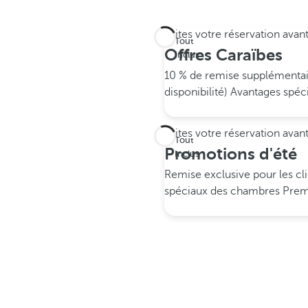
Faites votre réservation avan
Tout
Offres Caraïbes
Inclus
10 % de remise supplémenta
disponibilité)
Avantages spéc
Faites votre réservation avan
Tout
Promotions d'été
Inclus
Remise exclusive pour les c
spéciaux des chambres Pre