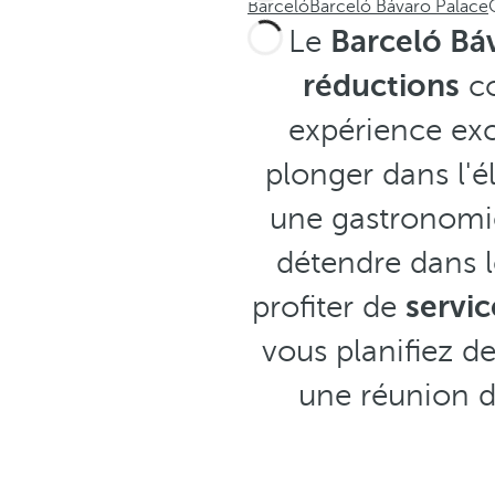
Barceló
Barceló Bávaro Palace
Le
Barceló Bá
réductions
co
expérience exc
plonger dans l'é
une gastronomie
détendre dans l
profiter de
servic
vous planifiez d
une réunion d'