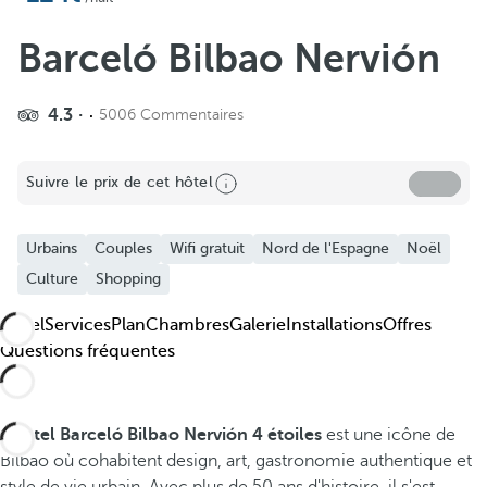
Ajouter aux favoris
Voir plus de photos et de vidéos
Barceló Bilbao Nervión
4.3
5006 Commentaires
Suivre le prix de cet hôtel
Urbains
Couples
Wifi gratuit
Nord de l'Espagne
Noël
Culture
Shopping
Hôtel
Services
Plan
Chambres
Galerie
Installations
Offres
Questions fréquentes
L'hôtel Barceló Bilbao Nervión 4 étoiles
est une icône de
Bilbao où cohabitent design, art, gastronomie authentique et