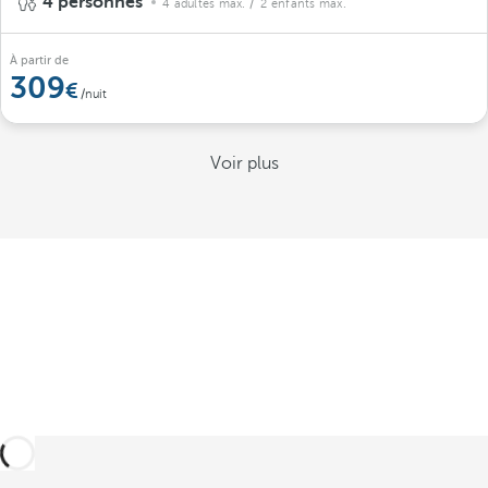
4 personnes
4 adultes max.
/ 2 enfants max.
À partir de
309
/nuit
Voir plus