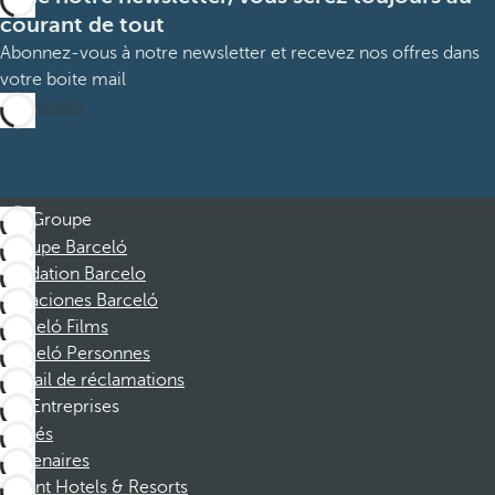
courant de tout
Abonnez-vous à notre newsletter et recevez nos offres dans
votre boite mail
M’abonner
Groupe
Groupe Barceló
Fondation Barcelo
Vacaciones Barceló
Barceló Films
Barceló Personnes
Portail de réclamations
Entreprises
Affiliés
Partenaires
Dorint Hotels & Resorts