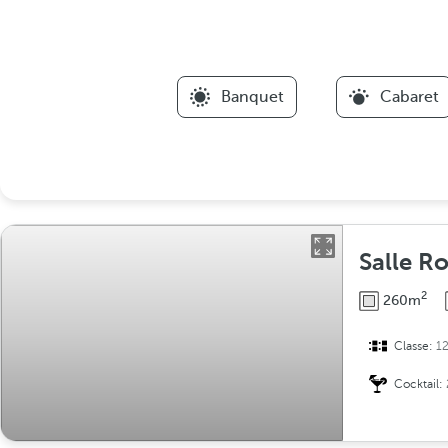
Banquet
Cabaret
Salle R
2
260m
Classe:
1
Cocktail: