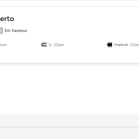
uerto
3m hauteur
0pax
U:
20pax
Impérial:
22pa