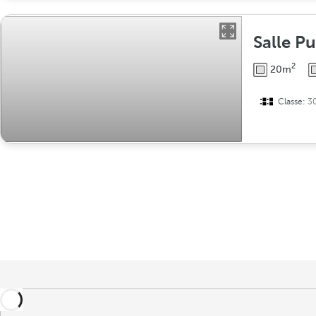
Salle P
2
20m
Classe:
3