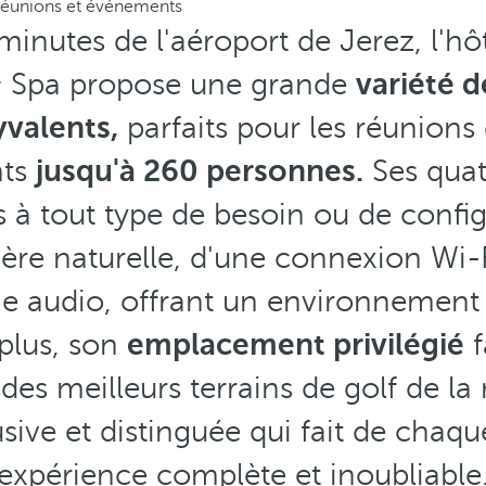
éunions et événements
inutes de l'aéroport de Jerez, l'hô
& Spa propose une grande
variété 
yvalents,
parfaits pour les réunions d
nts
jusqu'à 260 personnes.
Ses quat
s à tout type de besoin ou de config
ère naturelle, d'une connexion Wi-F
me audio, offrant un environnement 
plus, son
emplacement privilégié
f
des meilleurs terrains de golf de la
sive et distinguée qui fait de cha
expérience complète et inoubliable