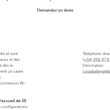
Demandez un devis
lle et sont
Téléphone rése
seurs et des
(+34) 956 47 6
t dès le
Information
frent un cadre
costaballena@
,
e connexion Wi-
d'accueil de 20
s configurations