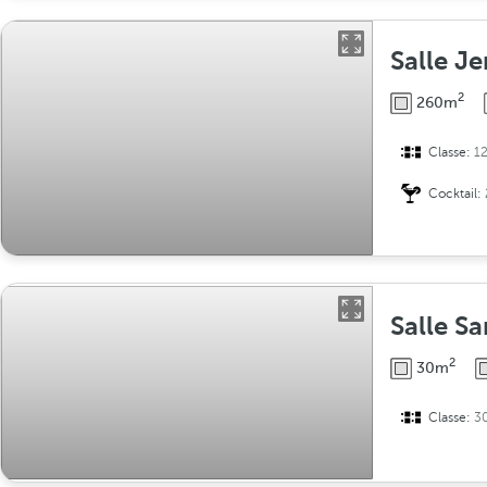
Salle Je
2
260m
Classe:
1
Cocktail:
Salle S
2
30m
Classe:
3