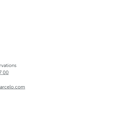
rvations
7 00
barcelo.com