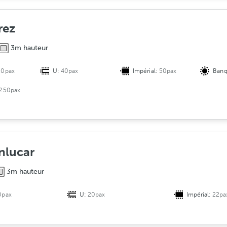
i
o
rez
n
3m hauteur
20pax
U:
40pax
Impérial:
50pax
Banq
250pax
anlucar
3m hauteur
0pax
U:
20pax
Impérial:
22pa