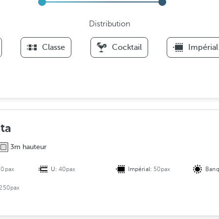
Distribution
F
Classe
Cocktail
Impérial
i
l
t
e
r
s
D
ota
i
3m hauteur
s
t
20pax
U:
40pax
Impérial:
50pax
Banq
r
i
250pax
b
u
t