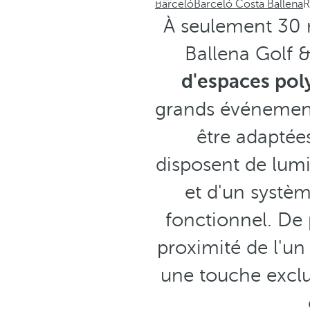
Barceló
Barceló Costa Ballena
R
À seulement 30 m
Ballena Golf 
d'espaces pol
grands événeme
être adaptée
disposent de lumi
et d'un systè
fonctionnel. De 
proximité de l'un 
une touche exclu