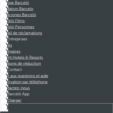
Groupe Barceló
Fondation Barcelo
Vacaciones Barceló
Barceló Films
Barceló Personnes
Portail de réclamations
Entreprises
Affiliés
Partenaires
Dorint Hotels & Resorts
Coupons de réduction
Contact
Foire aux questions et aide
Réservation par téléphone
Contactez-nous
Barceló App
Télécharger