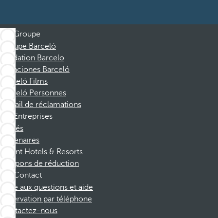
Groupe
Groupe Barceló
Fondation Barcelo
Vacaciones Barceló
Barceló Films
Barceló Personnes
Portail de réclamations
Entreprises
Affiliés
Partenaires
Dorint Hotels & Resorts
Coupons de réduction
Contact
Foire aux questions et aide
Réservation par téléphone
Contactez-nous