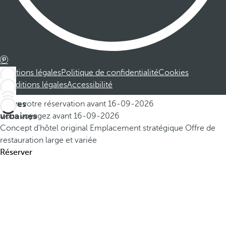
Mentions légales
Politique de confidentialité
Cookies
Conditions légales
Accessibilité
Offres
Faites votre réservation avant
16-09-2026
urbaines
Vous voyagez avant
16-09-2026
Concept d'hôtel original
Emplacement stratégique
Offre de
restauration large et variée
Réserver